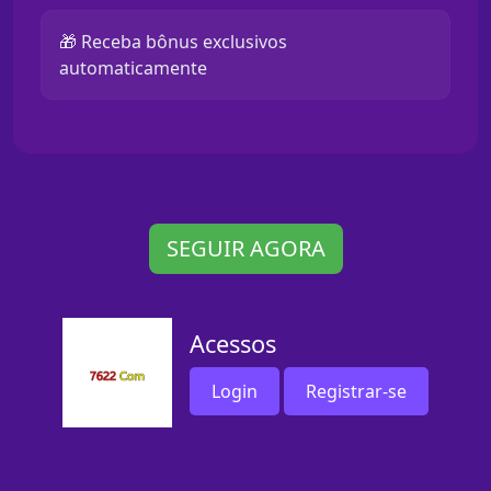
🎁 Receba bônus exclusivos
automaticamente
SEGUIR AGORA
Acessos
Login
Registrar-se